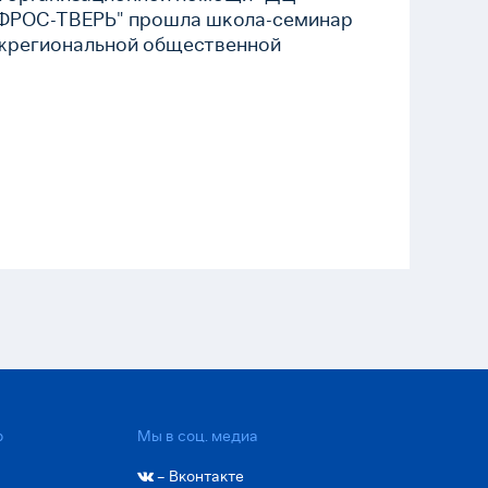
ФРОС-ТВЕРЬ" прошла школа-семинар
жрегиональной общественной
ганизации нефрологических
циентов "НЕФРО-ЛИГА".
р
Мы в соц. медиа
– Вконтакте