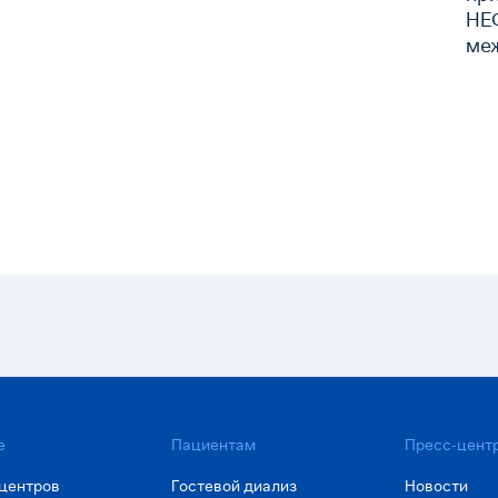
НЕ
ме
ор
па
е
Пациентам
Пресс-цент
центров
Гостевой диализ
Новости