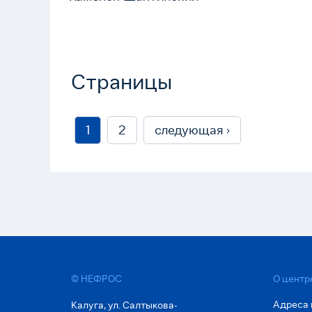
Страницы
1
2
следующая ›
© НЕФРОС
О центр
Адреса 
Калуга, ул. Салтыкова-