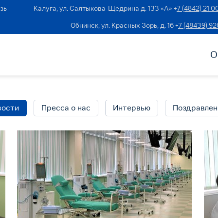
зь
Калуга, ул. Салтыкова-Щедрина д. 133 «А» +
7 (4842) 21 0
Обнинск, ул. Красных Зорь, д. 16 +
7 (48439) 9
О
вости
Пресса о нас
Интервью
Поздравлен